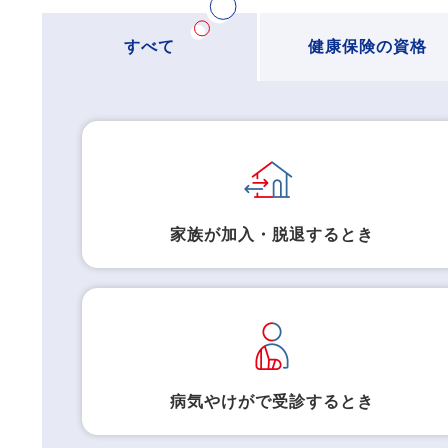
2025年09月24日
19歳以上23歳未
重要
すべて
健康保険の資格
2025年09月03日
“健保だより”「臨時
健保だより
2025年05月21日
ﾏｲﾅﾝﾊﾞｰｶｰﾄﾞ
重要
2025年05月12日
禁煙サポート事業に
INFO
家族が加入・脱退するとき
2025年04月23日
”健保だより”を掲載
健保だより
病気やけがで受診するとき