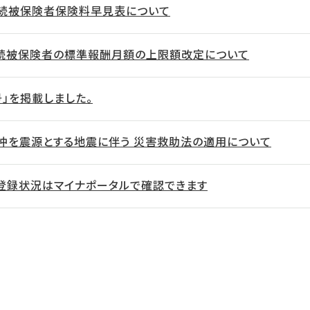
続被保険者保険料早見表について
続被保険者の標準報酬月額の上限額改定について
号」を掲載しました。
沖を震源とする地震に伴う 災害救助法の適用について
登録状況はマイナポータルで確認できます
r Card as your Health Insurance Certificate (Fo
res)
トページ」について