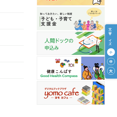
文字サイズ
小
中
大
reign